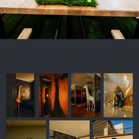
TEGYE KÜLÖNLEGESSÉ
OTTHONÁT ÉS KERTJÉT!
Fedezze fel kínálatunkat, és lépjen be
velünk a művészet és a design
világába, ahol a kertépítés és a
lakberendezés találkozik, hogy egy
igazán egyedi és inspiráló környezetet
teremtsen az Ön számára.