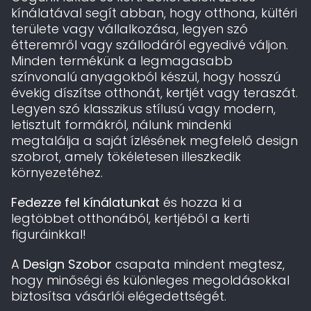
kínálatával segít abban, hogy otthona, kültéri
területe vagy vállalkozása, legyen szó
étteremről vagy szállodáról egyedivé váljon.
Minden termékünk a legmagasabb
színvonalú anyagokból készül, hogy hosszú
évekig díszítse otthonát, kertjét vagy teraszát.
Legyen szó klasszikus stílusú vagy modern,
letisztult formákról, nálunk mindenki
megtalálja a saját ízlésének megfelelő design
szobrot, amely tökéletesen illeszkedik
környezetéhez.
Fedezze fel kínálatunkat
és hozza ki a
legtöbbet otthonából, kertjéből a kerti
figuráinkkal!
A
Design Szobor
csapata mindent megtesz,
hogy minőségi és különleges megoldásokkal
biztosítsa vásárlói elégedettségét.