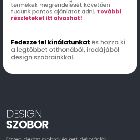
termékek megrendelését követően
tudunk pontos ajánlatot adni.
További
részleteket itt olvashat!
Fedezze fel kínálatunkat
és hozza ki
a legtöbbet otthonából, irodájából
design szobrainkkal.
DESIGN
SZOBOR
Egyedi design szobrok és kerti dekorációk