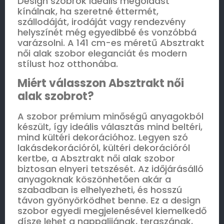
Design szobrok ideális megoldást
kínálnak, ha szeretné éttermét,
szállodáját, irodáját vagy rendezvény
helyszínét még egyedibbé és vonzóbbá
varázsolni. A 141 cm-es méretű Absztrakt
női alak szobor eleganciát és modern
stílust hoz otthonába.
Miért válasszon Absztrakt női
alak szobrot?
A szobor prémium minőségű anyagokból
készült, így ideális választás mind beltéri,
mind kültéri dekorációhoz. Legyen szó
lakásdekorációról, kültéri dekorációról
kertbe, a Absztrakt női alak szobor
biztosan elnyeri tetszését. Az időjárásálló
anyagoknak köszönhetően akár a
szabadban is elhelyezheti, és hosszú
távon gyönyörködhet benne. Ez a design
szobor egyedi megjelenésével kiemelkedő
dísze lehet a nappalijának, teraszának,