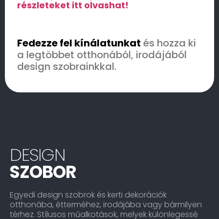
részleteket itt olvashat!
Fedezze fel kínálatunkat
és hozza ki
a legtöbbet otthonából, irodájából
design szobrainkkal.
DESIGN
SZOBOR
Egyedi design szobrok és kerti dekorációk
otthonába, étterméhez, irodájába vagy bármilyen
térhez. Stílusos műalkotások, melyek különlegessé