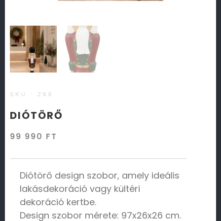
SKU : Z66
DIÓTÖRŐ
99 990
FT
Diótörő design szobor, amely ideális
lakásdekoráció vagy kültéri
dekoráció kertbe.
Design szobor mérete: 97x26x26 cm.