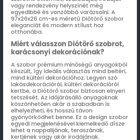
vagy rendezvény helyszínét még
egyedibbé és vonzóbbá varázsolni. A
97x26x26 cm-es méretű Diótörő szobor
eleganciát és modern stílust hoz
otthonába.
Miért válasszon Diótörő szobrot,
karácsonyi dekorációnak?
A szobor prémium minőségű anyagokból
készült, így ideális választás mind beltéri,
mind kültéri dekorációhoz. Legyen szó
lakásdekorációról, kültéri dekorációról
kertbe, a Diótörő szobor biztosan elnyeri
tetszését. Az időjárásálló anyagoknak
köszönhetően akár a szabadban is
elhelyezheti, és hosszú távon
gyönyörködhet benne. Ez a design szobor
egyedi megjelenésével kiemelkedő dísze
lehet a nappalijának, teraszának,
kertjének vagy akár irodájának.