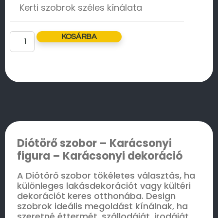
Kerti szobrok széles kínálata
KOSÁRBA
Diótörő szobor –
K
arácsonyi
figura – Karácsonyi dekoráció
A Diótörő szobor tökéletes választás, ha
különleges lakásdekorációt vagy kültéri
dekorációt keres otthonába. Design
szobrok ideális megoldást kínálnak, ha
szeretné éttermét, szállodáját, irodáját