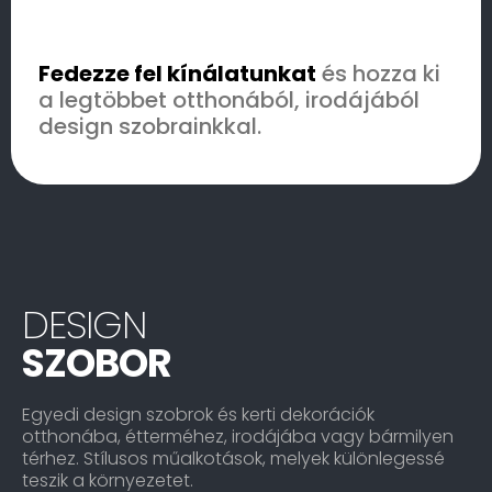
Fedezze fel kínálatunkat
és hozza ki
a legtöbbet otthonából, irodájából
design szobrainkkal.
DESIGN
SZOBOR
Egyedi design szobrok és kerti dekorációk
otthonába, étterméhez, irodájába vagy bármilyen
térhez. Stílusos műalkotások, melyek különlegessé
teszik a környezetet.