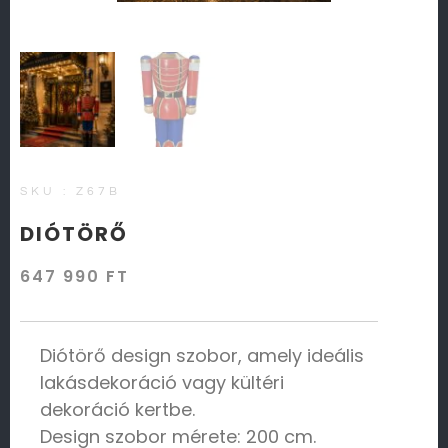
SKU : Z67B
DIÓTÖRŐ
647 990
FT
Diótörő design szobor, amely ideális
lakásdekoráció vagy kültéri
dekoráció kertbe.
Design szobor mérete: 200 cm.