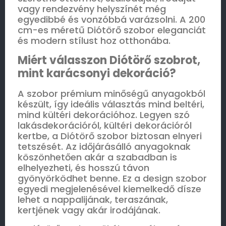
vagy rendezvény helyszínét még
egyedibbé és vonzóbbá varázsolni. A 200
cm-es méretű Diótörő szobor eleganciát
és modern stílust hoz otthonába.
Miért válasszon Diótörő szobrot,
mint karácsonyi dekoráció?
A szobor prémium minőségű anyagokból
készült, így ideális választás mind beltéri,
mind kültéri dekorációhoz. Legyen szó
lakásdekorációról, kültéri dekorációról
kertbe, a Diótörő szobor biztosan elnyeri
tetszését. Az időjárásálló anyagoknak
köszönhetően akár a szabadban is
elhelyezheti, és hosszú távon
gyönyörködhet benne. Ez a design szobor
egyedi megjelenésével kiemelkedő dísze
lehet a nappalijának, teraszának,
kertjének vagy akár irodájának.