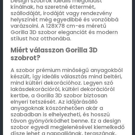
Design szobrok ideális megoldást
kínálnak, ha szeretné éttermét,
szállodáját, irodáját vagy rendezvény
helyszínét még egyedibbé és vonzóbbá
varázsolni. A 128X78 cm-es méretű
Gorilla 3D szobor eleganciát és modern
stílust hoz otthonába.
Miért válasszon Gorilla 3D
szobrot?
A szobor prémium minőségű anyagokból
készült, így ideális választás mind beltéri,
mind kültéri dekorációhoz. Legyen szó
lakásdekorációról, kültéri dekorációról
kertbe, a Gorilla 3D szobor biztosan
elnyeri tetszését. Az időjárásálló
anyagoknak köszönhetően akár a
szabadban is elhelyezheti, és hosszú
távon gyönyörködhet benne. Ez a design
szobor egyedi megjelenésével kiemelkedő
dísze lehet a nappalijának, teraszának,