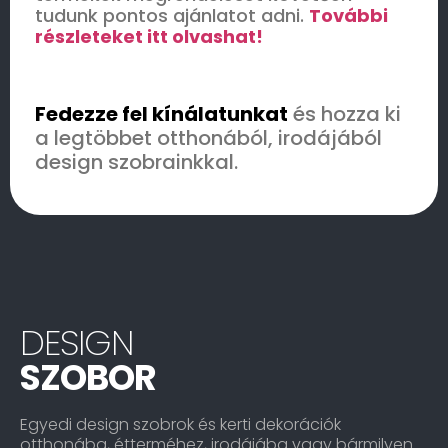
tudunk pontos ajánlatot adni.
További
részleteket itt olvashat!
Fedezze fel kínálatunkat
és hozza ki
a legtöbbet otthonából, irodájából
design szobrainkkal.
DESIGN
SZOBOR
Egyedi design szobrok és kerti dekorációk
otthonába, étterméhez, irodájába vagy bármilyen