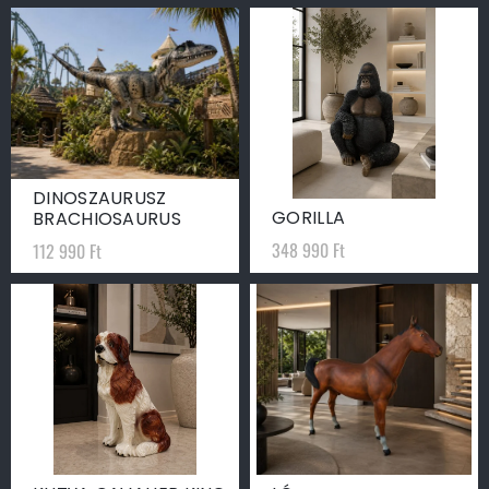
DINOSZAURUSZ
GORILLA
BRACHIOSAURUS
348 990
Ft
112 990
Ft