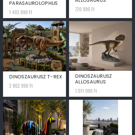
ALLOSAURUS
PARASAUROLOPHUS
720 990
Ft
1 493 990
Ft
DINOSZAURUSZ
DINOSZAURUSZ T-REX
ALLOSAURUS
2 862 990
Ft
1 011 990
Ft