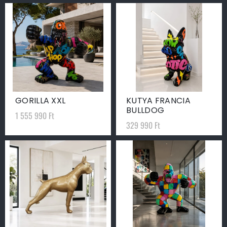
GORILLA XXL
KUTYA FRANCIA
BULLDOG
1 555 990
Ft
329 990
Ft