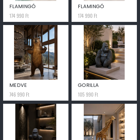
FLAMINGÓ
FLAMINGÓ
174 990
Ft
174 990
Ft
MEDVE
GORILLA
746 990
Ft
105 990
Ft