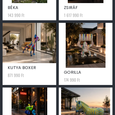
BÉKA
ZSIRÁF
143 990
Ft
1 617 990
Ft
KUTYA BOXER
GORILLA
871 990
Ft
174 990
Ft