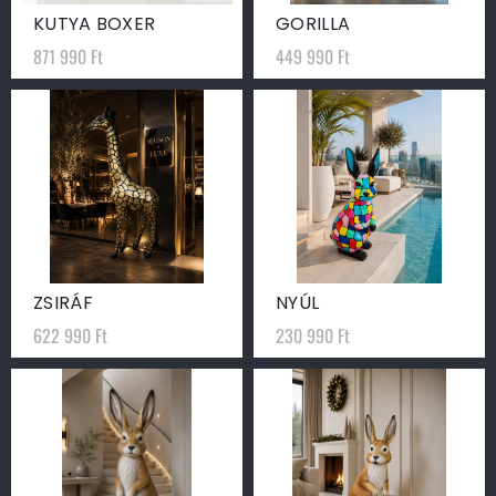
KUTYA BOXER
GORILLA
871 990
Ft
449 990
Ft
ZSIRÁF
NYÚL
622 990
Ft
230 990
Ft