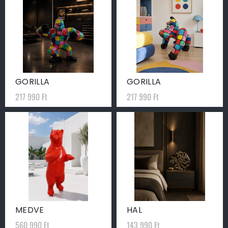
GORILLA
GORILLA
217 990
Ft
217 990
Ft
MEDVE
HAL
560 990
Ft
143 990
Ft