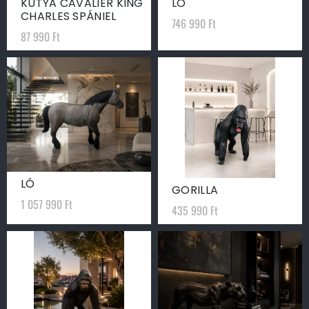
KUTYA CAVALIER KING
LÓ
CHARLES SPÁNIEL
746 990
Ft
87 990
Ft
LÓ
GORILLA
1 057 990
Ft
435 990
Ft