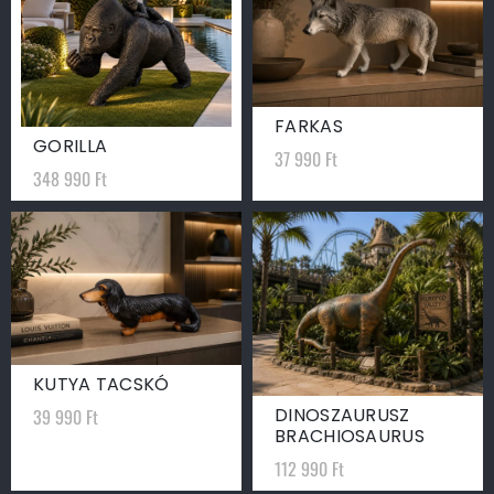
FARKAS
GORILLA
37 990
Ft
348 990
Ft
KUTYA TACSKÓ
DINOSZAURUSZ
39 990
Ft
BRACHIOSAURUS
112 990
Ft