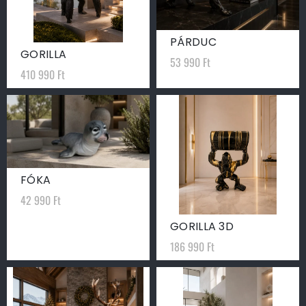
PÁRDUC
GORILLA
53 990
Ft
410 990
Ft
FÓKA
42 990
Ft
GORILLA 3D
186 990
Ft