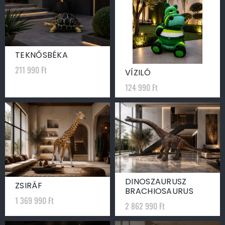
TEKNŐSBÉKA
211 990
Ft
VÍZILÓ
124 990
Ft
DINOSZAURUSZ
ZSIRÁF
BRACHIOSAURUS
1 369 990
Ft
2 862 990
Ft