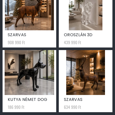
SZARVAS
OROSZLÁN 3D
908 990
Ft
439 990
Ft
KUTYA NÉMET DOG
SZARVAS
186 990
Ft
634 990
Ft