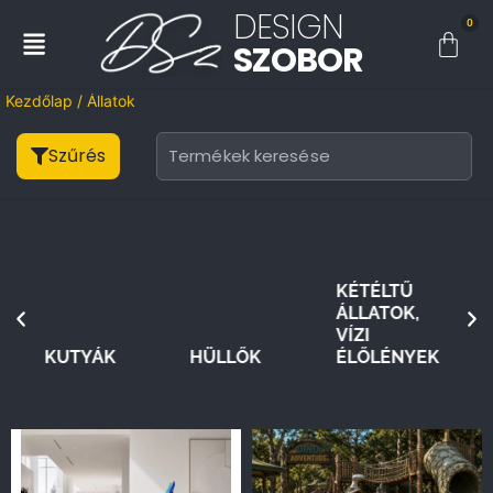
DESIGN
0
SZOBOR
Kezdőlap
/ Állatok
Szűrés
KÉTÉLTŰ
ÁLLATOK,
VÍZI
HÜLLŐK
ÉLŐLÉNYEK
MADARAK
C