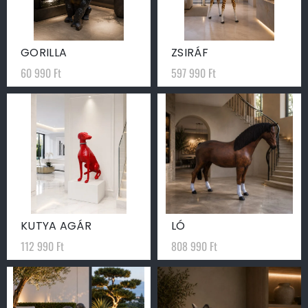
GORILLA
ZSIRÁF
60 990
Ft
597 990
Ft
KUTYA AGÁR
LÓ
112 990
Ft
808 990
Ft