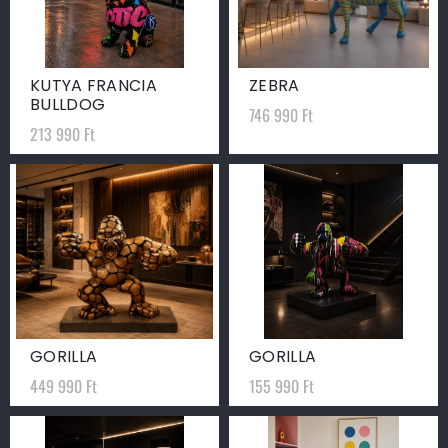
KUTYA FRANCIA
ZEBRA
BULLDOG
746 990
Ft
213 990
Ft
GORILLA
GORILLA
449 990
Ft
155 990
Ft