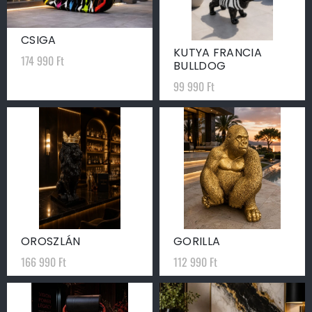
CSIGA
KUTYA FRANCIA
174 990
Ft
BULLDOG
99 990
Ft
OROSZLÁN
GORILLA
166 990
Ft
112 990
Ft