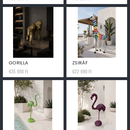
GORILLA
ZSIRÁF
435 990
Ft
622 990
Ft