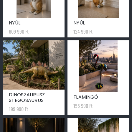
NYÚL
NYÚL
609 990
Ft
124 990
Ft
DINOSZAURUSZ
FLAMINGÓ
STEGOSAURUS
155 990
Ft
199 990
Ft