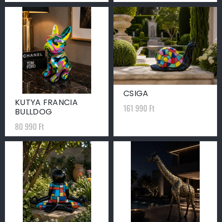
CSIGA
KUTYA FRANCIA
161 990
Ft
BULLDOG
80 990
Ft