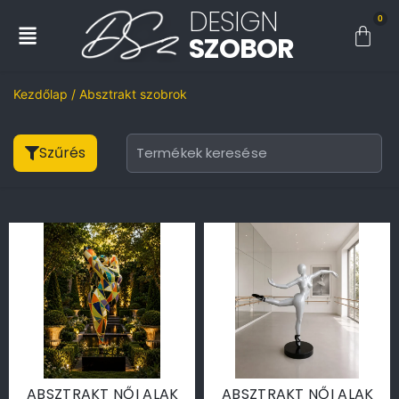
DESIGN
0
SZOBOR
Kezdőlap
/ Absztrakt szobrok
Szűrés
ABSZTRAKT NŐI ALAK
ABSZTRAKT NŐI ALAK